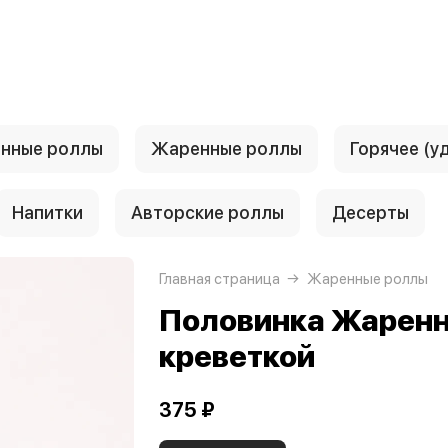
ённые роллы
Жаренные роллы
Горячее (у
Напитки
Авторские роллы
Десерты
Главная страница
Жаренные роллы
Половинка Жаренн
креветкой
375 ₽