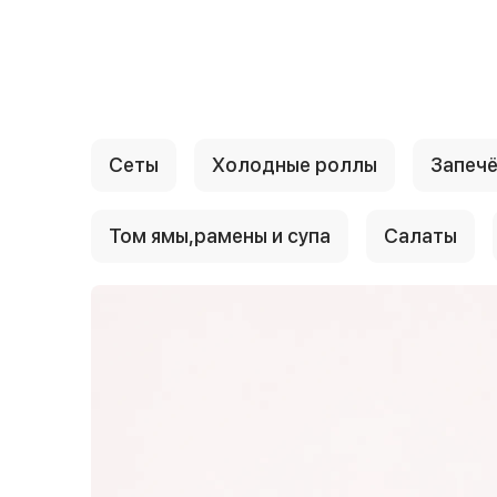
{{ textContacts }}
Сеты
Холодные роллы
Запеч
Том ямы,рамены и супа
Салаты